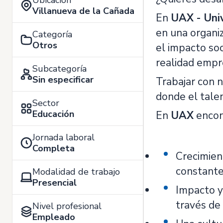
Ubicación
Villanueva de la Cañada
En
UAX - Univ
en una organiz
Categoría
Otros
el impacto soc
realidad empre
Subcategoría
Sin especificar
Trabajar con 
donde el talen
Sector
Educación
En
UAX
encon
Jornada laboral
Completa
Crecimien
constante
Modalidad de trabajo
Presencial
Impacto y 
través de 
Nivel profesional
Empleado