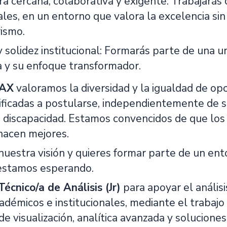
ra cercana, colaborativa y exigente: Trabajará
les, en un entorno que valora la excelencia sin 
ismo.
y solidez institucional: Formarás parte de una u
 y su enfoque transformador.
AX
valoramos la diversidad y la igualdad de o
ficadas a postularse, independientemente de su
 o discapacidad. Estamos convencidos de que lo
 hacen mejores.
nuestra visión y quieres formar parte de un en
e estamos esperando.
Técnico/a de Análisis (Jr)
para apoyar el análisi
cadémicos e institucionales, mediante el trabaj
e visualización, analítica avanzada y solucione