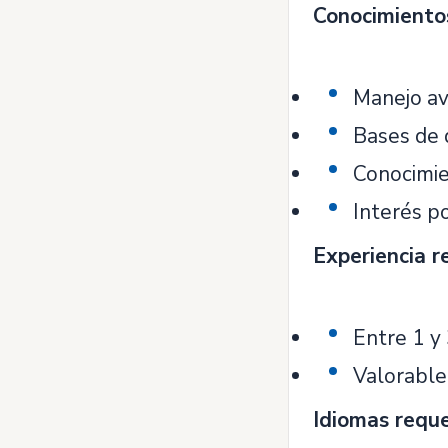
Conocimientos
Manejo av
Bases de 
Conocimien
Interés po
Experiencia r
Entre 1 y 
Valorable 
Idiomas requ