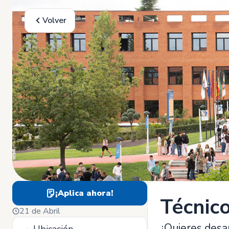
Volver
¡Aplica ahora!
Técnico
21 de Abril
¿Quieres desar