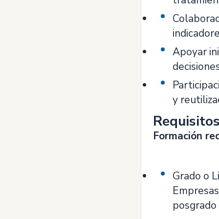
tratamient
Colaborac
indicadore
Apoyar ini
decisione
Participac
y reutiliz
Requisito
Formación req
Grado o L
Empresas, 
posgrado 