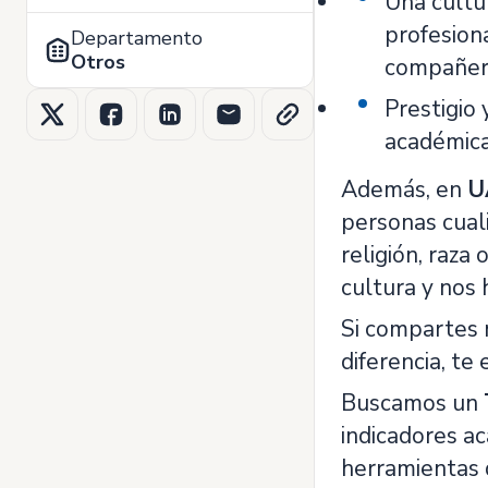
Una cultu
profesiona
Departamento
Otros
compañer
Prestigio 
académica
Además, en
U
personas cuali
religión, raza
cultura y nos
Si compartes 
diferencia, t
Buscamos un
indicadores a
herramientas d