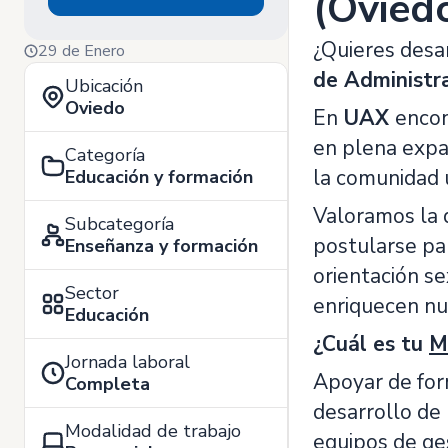
(Ovied
¿Quieres desa
29 de Enero
de Administra
Ubicación
Oviedo
En
UAX
encon
en plena expa
Categoría
la comunidad u
Educación y formación
Valoramos la 
Subcategoría
postularse pa
Enseñanza y formación
orientación se
Sector
enriquecen nue
Educación
¿Cuál es tu
M
Jornada laboral
Apoyar de form
Completa
desarrollo de 
Modalidad de trabajo
equipos de ge