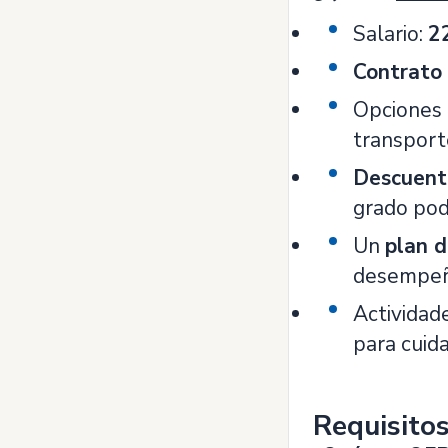
Salario:
2
Contrato 
Opciones
transport
Descuen
grado pod
Un
plan d
desempeña
Actividad
para cuida
Requisito