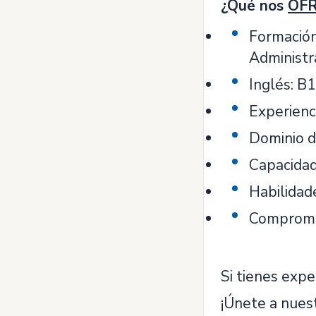
¿Qué nos
OF
Formación
Administra
Inglés: B1
Experienc
Dominio d
Capacidad 
Habilidade
Compromis
Si tienes exp
¡Únete a nues