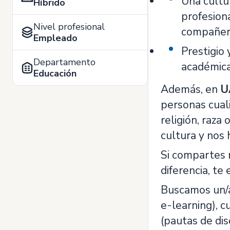
Una cultu
Híbrido
profesiona
Nivel profesional
compañer
Empleado
Prestigio 
Departamento
académica
Educación
Además, en
U
personas cuali
religión, raza
cultura y nos
Si compartes 
diferencia, t
Buscamos un/a
e-learning), cu
(pautas de dis