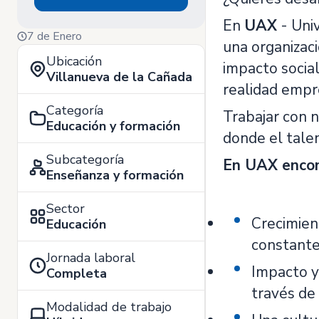
En
UAX
- Univ
7 de Enero
una organizaci
Ubicación
impacto socia
Villanueva de la Cañada
realidad empre
Categoría
Trabajar con 
Educación y formación
donde el talen
Subcategoría
En UAX encon
Enseñanza y formación
Sector
Crecimien
Educación
constante
Jornada laboral
Impacto y 
Completa
través de 
Modalidad de trabajo