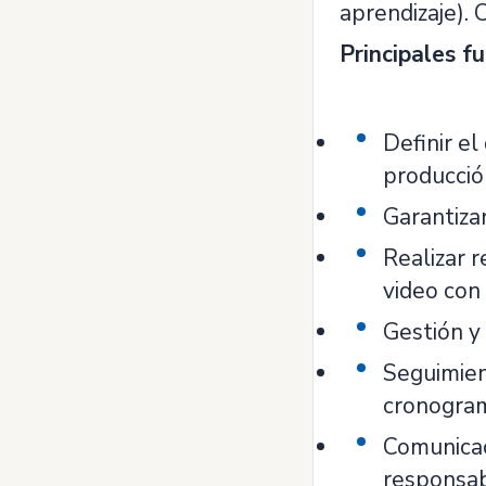
aprendizaje). 
Principales f
Definir el
producció
Garantiza
Realizar r
video con
Gestión y
Seguimien
cronogram
Comunicac
responsab