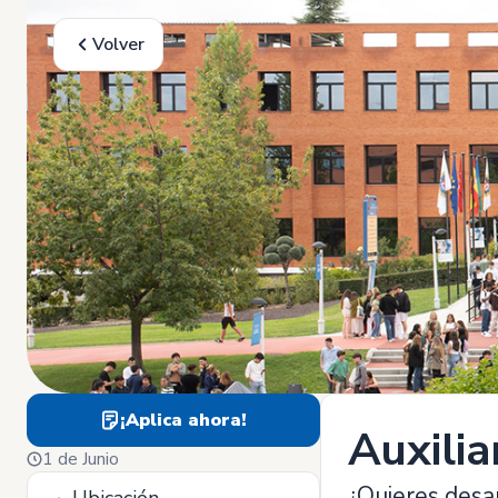
Volver
¡Aplica ahora!
Auxilia
1 de Junio
¿Quieres desar