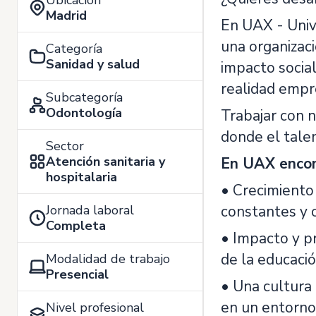
Ubicación
Madrid
En UAX - Univ
una organizaci
Categoría
Sanidad y salud
impacto social
realidad empre
Subcategoría
Odontología
Trabajar con 
donde el talen
Sector
Atención sanitaria y
En UAX encon
hospitalaria
• Crecimiento
Jornada laboral
constantes y 
Completa
• Impacto y pr
de la educació
Modalidad de trabajo
Presencial
• Una cultura
en un entorno 
Nivel profesional