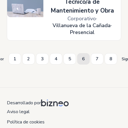
Técnico/a de
Mantenimiento y Obra
Corporativo
Villanueva de la Cañada
Presencial
1
2
3
4
5
6
7
8
ior
Sig
Desarrollado por
Aviso legal
Política de cookies